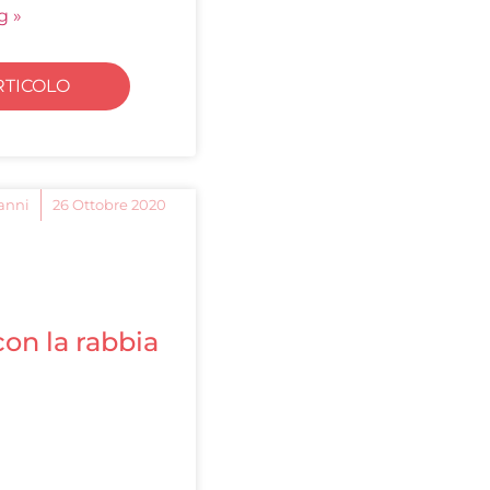
g »
RTICOLO
anni
26 Ottobre 2020
on la rabbia