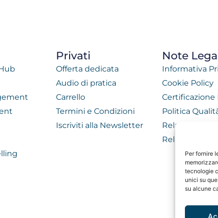
Privati
Note Legal
 Hub
Offerta dedicata
Informativa Pr
Audio di pratica
Cookie Policy
agement
Carrello
Certificazione
ent
Termini e Condizioni
Politica Quali
Iscriviti alla Newsletter
Relazione di 
Relazione di 
lling
Per fornire 
memorizzare 
tecnologie c
unici su que
su alcune ca
Ac