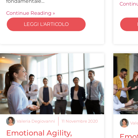
fondamentale…
Contin
Continue Reading »
LEGGI L'ARTICOLO
Valeria Degiovanni
11 Novembre 2020
Val
Emotional Agility,
Emoti