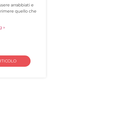
ssere arrabbiati e
primere quello che
g »
RTICOLO