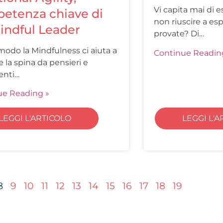
Vi capita mai di e
etenza chiave di
non riuscire a es
indful Leader
provate? Di…
modo la Mindfulness ci aiuta a
Continue Readin
e la spina da pensieri e
enti…
ue Reading »
LEGGI L'A
LEGGI L'ARTICOLO
8
9
10
11
12
13
14
15
16
17
18
19