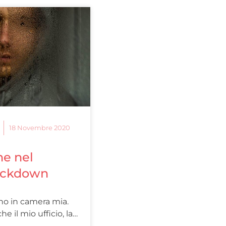
18 Novembre 2020
ne nel
ockdown
ono in camera mia.
 il mio ufficio, la…