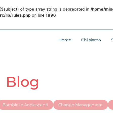
($subject) of type array|string is deprecated in
/home/mind
c/lib/rules.php
on line
1896
Home
Chi siamo
S
Blog
Bambini e Adolescenti
Change Management