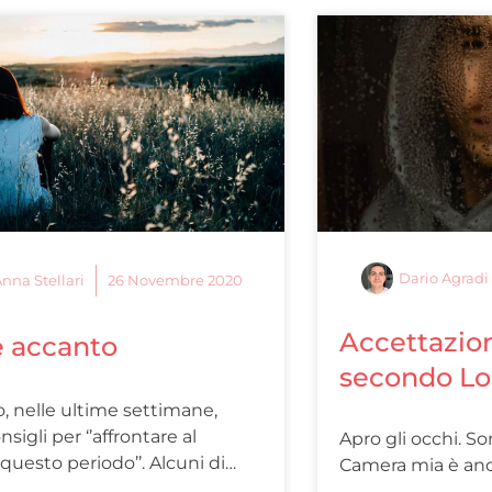
Dario Agradi
nna Stellari
26 Novembre 2020
Accettazio
e accanto
secondo L
o, nelle ultime settimane,
nsigli per ‘’affrontare al
Apro gli occhi. S
questo periodo’’. Alcuni di…
Camera mia è anche