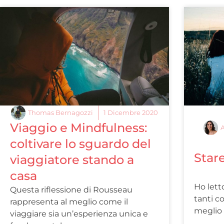
Thomas Bernagozzi
1 Dicembre 2020
Viaggio e Mindfulness:
A
coltivare lo sguardo del
Star
viaggiatore stando a
casa
Ho lett
Questa riflessione di Rousseau
tanti co
rappresenta al meglio come il
meglio 
viaggiare sia un’esperienza unica e