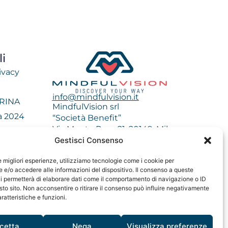
i
ivacy
info@mindfulvision.it
 RINA
MindfulVision srl
tà 2024
“Società Benefit”
Via Monte Rosa 21, 20149, Milano
impatto 2023
C.F. / P. IVA: 12706961005
Gestisci Consenso
impatto 2024
Codice destinatario: QCNN53Y
le migliori esperienze, utilizziamo tecnologie come i cookie per
e/o accedere alle informazioni del dispositivo. Il consenso a queste
i permetterà di elaborare dati come il comportamento di navigazione o ID
sto sito. Non acconsentire o ritirare il consenso può influire negativamente
ratteristiche e funzioni.
cetta
Nega
Visualizza preferenze