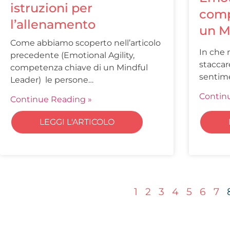
istruzioni per
comp
l’allenamento
un M
Come abbiamo scoperto nell’articolo
In che 
precedente (Emotional Agility,
staccar
competenza chiave di un Mindful
sentim
Leader) le persone…
Contin
Continue Reading »
LEGGI L'ARTICOLO
1
2
3
4
5
6
7