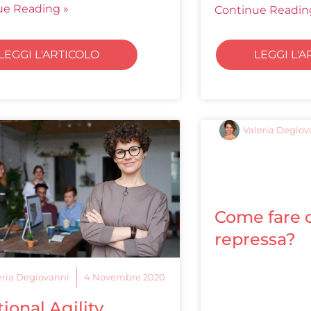
ue Reading »
Continue Readin
LEGGI L'ARTICOLO
LEGGI L'A
Valeria Degiov
Come fare c
repressa?
eria Degiovanni
4 Novembre 2020
onal Agility,