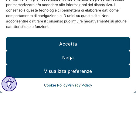
per memorizzare e/o accedere alle informazioni del dispositivo. Il
consenso a queste tecnologie ci permetterà di elaborare dati come il
comportamento di navigazione o ID unici su questo sito. Non
acconsentire o ritirare il consenso può influire negativamente su alcune
Retreat Mindfulness e Ipnosi
caratteristiche e funzioni.
Un
weekend immersivo
dedicato al
potere
Accetta
trasformativo dell'Ipnosi e della Mindfulness
per potenziare il benessere fisico, mentale ed
Nega
emotivo attraverso:
Pratiche guidate di Ipnosi e
Meditazione
Visualizza preferenze
Approfondimenti teorici sul
funzionamento e sui linguaggi della
Cookie Policy
Privacy Policy
mente conscia e inconscia
Applicazioni pratiche nella vita
quotidiana personale e professionale
Ambiente accogliente e inclusivo
Tempo libero e natura per rilassarsi e
rigenerarsi