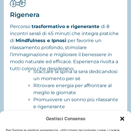
Rigenera
Percorso
trasformativo e rigenerante
di 8
incontri serali di 45 minuti che integra pratiche
di
Mindfulness e Ipnosi
per favorire un
rilassamento profondo, stimolare
l’immaginazione e migliorare il benessere in
modo naturale ed efficace. Esperienza rivolta a
tutti coloro che desiderano:
Staccare la spina la sera dedicandosi
un momento per sé
Ritrovare energia per affrontare al
meglio le giornate
Promuovere un sonno più rilassante
e rigenerante
Ridurre la tensione muscolare e
Gestisci Consenso
psicofisica accumulata durante la
giornata
Per fornire le migliori esperienze, utilizziamo tecnologie come i cookie