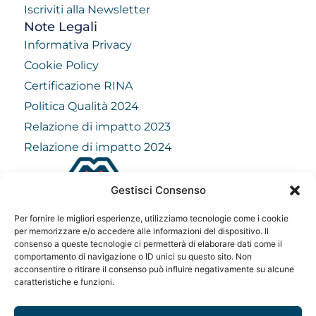
Iscriviti alla Newsletter
Note Legali
Informativa Privacy
Cookie Policy
Certificazione RINA
Politica Qualità 2024
Relazione di impatto 2023
Relazione di impatto 2024
Gestisci Consenso
info@mindfulvision.it
Per fornire le migliori esperienze, utilizziamo tecnologie come i cookie
MindfulVision srl
per memorizzare e/o accedere alle informazioni del dispositivo. Il
consenso a queste tecnologie ci permetterà di elaborare dati come il
“Società Benefit”
comportamento di navigazione o ID unici su questo sito. Non
Via Monte Rosa 21, 20149, Milano
acconsentire o ritirare il consenso può influire negativamente su alcune
C.F. / P. IVA: 12706961005
caratteristiche e funzioni.
Codice destinatario: QCNN53Y