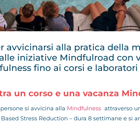
 avvicinarsi alla pratica della 
alle iniziative Mindfulroad con 
fulness fino ai corsi e laborator
 tra un corso e una vacanza Min
 persone si avvicina alla
Mindfulness
attraverso un
ased Stress Reduction – dura 8 settimane e si artic