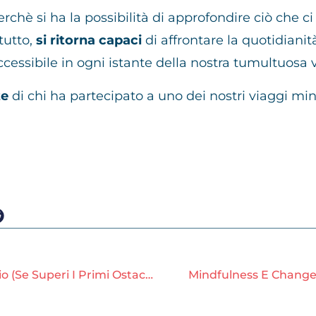
erchè si ha la possibilità di approfondire ciò che ci
tutto,
si ritorna capaci
di affrontare la quotidianit
ccessibile in ogni istante della nostra tumultuosa v
ze
di chi ha partecipato a uno dei nostri viaggi min
Come Meditare Può Farti Stare Meglio (se Superi I Primi Ostacoli)
Mindfulness E Chang