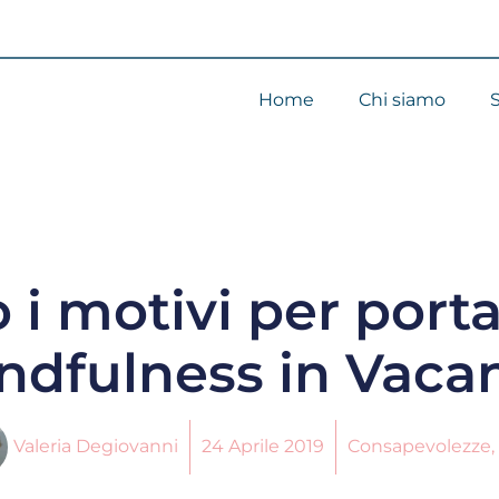
Home
Chi siamo
S
 i motivi per porta
ndfulness in Vaca
Valeria Degiovanni
24 Aprile 2019
Consapevolezze
,