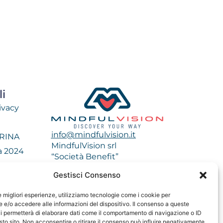
i
ivacy
info@mindfulvision.it
 RINA
MindfulVision srl
tà 2024
“Società Benefit”
impatto 2023
Via Monte Rosa 21, 20149, Milano
Gestisci Consenso
C.F. / P. IVA: 12706961005
impatto 2024
Codice destinatario: QCNN53Y
le migliori esperienze, utilizziamo tecnologie come i cookie per
e/o accedere alle informazioni del dispositivo. Il consenso a queste
i permetterà di elaborare dati come il comportamento di navigazione o ID
sto sito. Non acconsentire o ritirare il consenso può influire negativamente