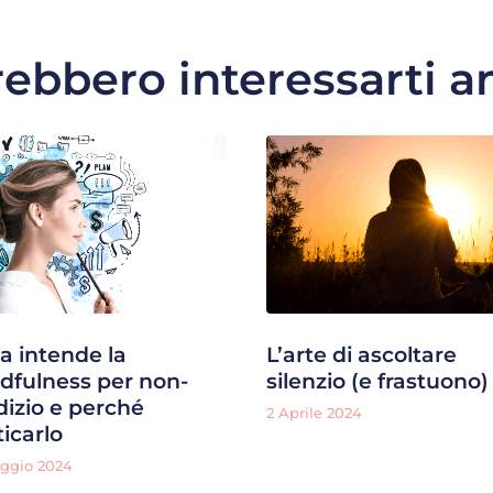
ebbero interessarti 
a intende la
L’arte di ascoltare
dfulness per non-
silenzio (e frastuono)
dizio e perché
2 Aprile 2024
ticarlo
aggio 2024