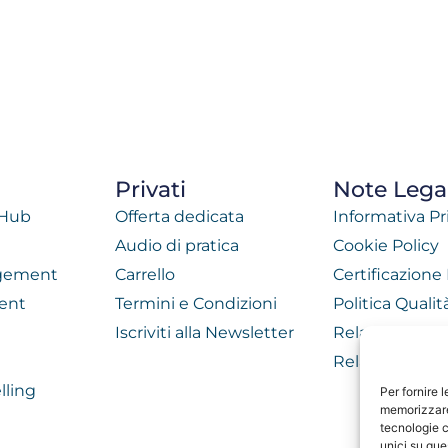
Privati
Note Legal
 Hub
Offerta dedicata
Informativa Pr
Audio di pratica
Cookie Policy
agement
Carrello
Certificazione
ent
Termini e Condizioni
Politica Quali
Iscriviti alla Newsletter
Relazione di 
Relazione di 
lling
Per fornire 
memorizzare 
tecnologie c
unici su que