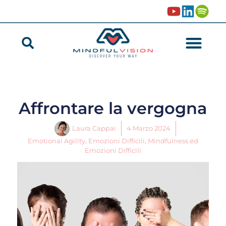
Affrontare la vergogna
Laura Cappai
4 Marzo 2024
Emotional Agility
,
Emozioni Difficili
,
Mindfulness ed
Emozioni Difficili