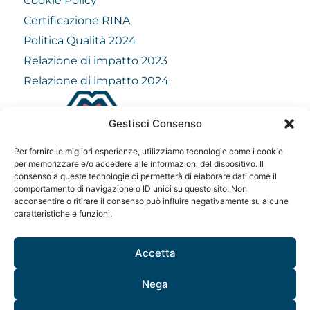
Cookie Policy
Certificazione RINA
Politica Qualità 2024
Relazione di impatto 2023
Relazione di impatto 2024
Gestisci Consenso
info@mindfulvision.it
Per fornire le migliori esperienze, utilizziamo tecnologie come i cookie
MindfulVision srl
per memorizzare e/o accedere alle informazioni del dispositivo. Il
consenso a queste tecnologie ci permetterà di elaborare dati come il
“Società Benefit”
comportamento di navigazione o ID unici su questo sito. Non
Via Monte Rosa 21, 20149, Milano
acconsentire o ritirare il consenso può influire negativamente su alcune
C.F. / P. IVA: 12706961005
caratteristiche e funzioni.
Codice destinatario: QCNN53Y
Accetta
Nega