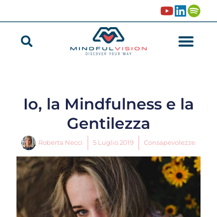
Io, la Mindfulness e la
Gentilezza
Roberta Necci
5 Luglio 2019
Consapevolezze