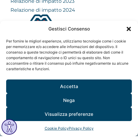
Relazione di impatto 2023
Relazione di impatto 2024
Gestisci Consenso
info@mindfulvision.it
Per fornire le migliori esperienze, utilizziamo tecnologie come i cookie
per memorizzare e/o accedere alle informazioni del dispositivo. Il
MindfulVision srl
consenso a queste tecnologie ci permetterà di elaborare dati come il
“Società Benefit”
comportamento di navigazione o ID unici su questo sito. Non
Via Monte Rosa 21, 20149, Milano
acconsentire o ritirare il consenso può influire negativamente su alcune
C.F. / P. IVA: 12706961005
caratteristiche e funzioni.
Codice destinatario: QCNN53Y
Accetta
Nega
Visualizza preferenze
Cookie Policy
Privacy Policy