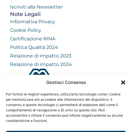
Iscriviti alla Newsletter
Note Legali
Informativa Privacy
Cookie Policy
Certificazione RINA
Politica Qualità 2024
Relazione di impatto 2023
Relazione di impatto 2024
Gestisci Consenso
info@mindfulvision.it
Per fornire le migliori esperienze, utilizziamo tecnologie come i cookie
MindfulVision srl
per memorizzare e/o accedere alle informazioni del dispositivo. Il
consenso a queste tecnologie ci permetterà di elaborare dati come il
“Società Benefit”
comportamento di navigazione o ID unici su questo sito. Non
Via Monte Rosa 21, 20149, Milano
acconsentire o ritirare il consenso può influire negativamente su alcune
C.F. / P. IVA: 12706961005
caratteristiche e funzioni.
Codice destinatario: QCNN53Y