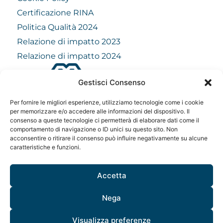
Certificazione RINA
Politica Qualità 2024
Relazione di impatto 2023
Relazione di impatto 2024
Gestisci Consenso
info@mindfulvision.it
Per fornire le migliori esperienze, utilizziamo tecnologie come i cookie
per memorizzare e/o accedere alle informazioni del dispositivo. Il
MindfulVision srl
consenso a queste tecnologie ci permetterà di elaborare dati come il
“Società Benefit”
comportamento di navigazione o ID unici su questo sito. Non
Via Monte Rosa 21, 20149, Milano
acconsentire o ritirare il consenso può influire negativamente su alcune
C.F. / P. IVA: 12706961005
caratteristiche e funzioni.
Codice destinatario: QCNN53Y
Accetta
Nega
Visualizza preferenze