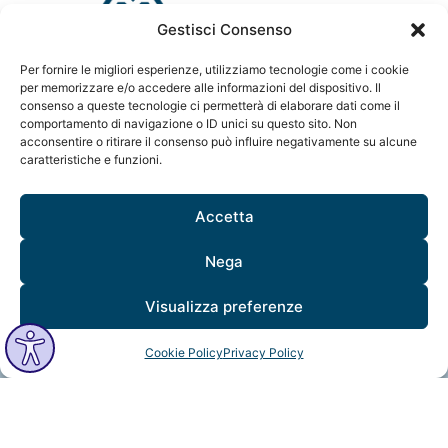
Gestisci Consenso
info@mindfulvision.it
Per fornire le migliori esperienze, utilizziamo tecnologie come i cookie
per memorizzare e/o accedere alle informazioni del dispositivo. Il
MindfulVision srl
consenso a queste tecnologie ci permetterà di elaborare dati come il
“Società Benefit”
comportamento di navigazione o ID unici su questo sito. Non
Via Monte Rosa 21, 20149, Milano
acconsentire o ritirare il consenso può influire negativamente su alcune
C.F. / P. IVA: 12706961005
caratteristiche e funzioni.
Codice destinatario: QCNN53Y
Accetta
Nega
Visualizza preferenze
Cookie Policy
Privacy Policy
MindfulVision © 2025 All Rights Reserved.