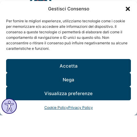
Gestisci Consenso
info@mindfulvision.it
Per fornire le migliori esperienze, utilizziamo tecnologie come i cookie
per memorizzare e/o accedere alle informazioni del dispositivo. Il
MindfulVision srl
consenso a queste tecnologie ci permetterà di elaborare dati come il
“Società Benefit”
comportamento di navigazione o ID unici su questo sito. Non
Via Monte Rosa 21, 20149, Milano
acconsentire o ritirare il consenso può influire negativamente su alcune
C.F. / P. IVA: 12706961005
caratteristiche e funzioni.
Codice destinatario: QCNN53Y
Accetta
Nega
Visualizza preferenze
Cookie Policy
Privacy Policy
MindfulVision © 2025 All Rights Reserved.