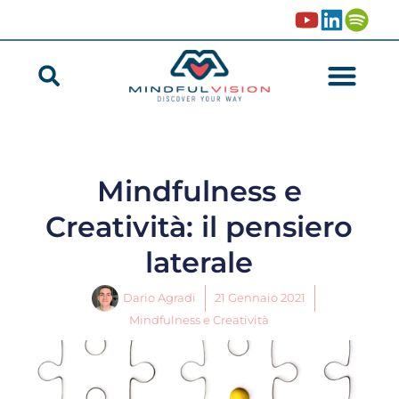
Mindfulness e
Creatività: il pensiero
laterale
Dario Agradi
21 Gennaio 2021
Mindfulness e Creatività