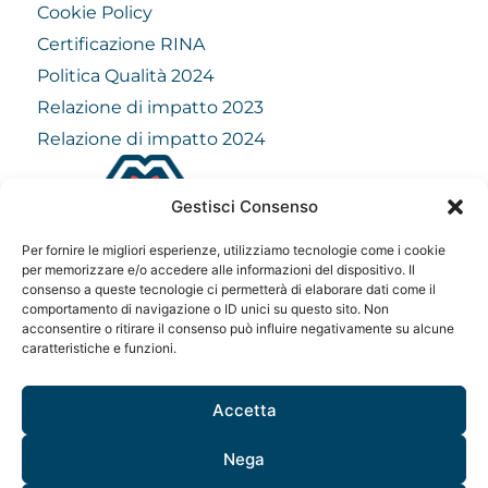
Cookie Policy
Certificazione RINA
Politica Qualità 2024
Relazione di impatto 2023
Relazione di impatto 2024
Gestisci Consenso
info@mindfulvision.it
Per fornire le migliori esperienze, utilizziamo tecnologie come i cookie
MindfulVision srl
per memorizzare e/o accedere alle informazioni del dispositivo. Il
consenso a queste tecnologie ci permetterà di elaborare dati come il
“Società Benefit”
comportamento di navigazione o ID unici su questo sito. Non
Via Monte Rosa 21, 20149, Milano
acconsentire o ritirare il consenso può influire negativamente su alcune
C.F. / P. IVA: 12706961005
caratteristiche e funzioni.
Codice destinatario: QCNN53Y
Accetta
Nega