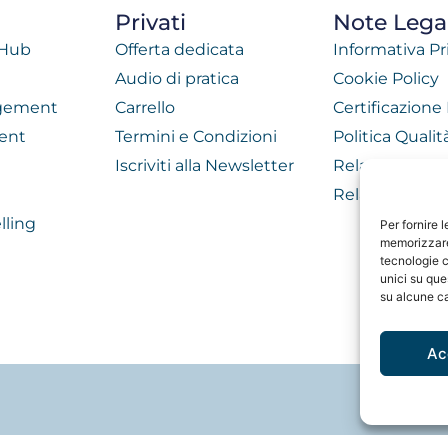
Privati
Note Legal
 Hub
Offerta dedicata
Informativa Pr
Audio di pratica
Cookie Policy
agement
Carrello
Certificazione
ent
Termini e Condizioni
Politica Quali
Iscriviti alla Newsletter
Relazione di 
Relazione di 
lling
Per fornire 
memorizzare 
tecnologie c
unici su que
su alcune ca
Ac