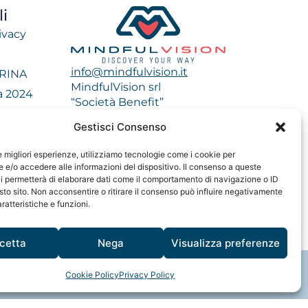
i
ivacy
info@mindfulvision.it
 RINA
MindfulVision srl
tà 2024
“Società Benefit”
impatto 2023
Via Monte Rosa 21, 20149, Milano
Gestisci Consenso
C.F. / P. IVA: 12706961005
impatto 2024
Codice destinatario: QCNN53Y
le migliori esperienze, utilizziamo tecnologie come i cookie per
e/o accedere alle informazioni del dispositivo. Il consenso a queste
i permetterà di elaborare dati come il comportamento di navigazione o ID
sto sito. Non acconsentire o ritirare il consenso può influire negativamente
ratteristiche e funzioni.
cetta
Nega
Visualizza preferenze
Cookie Policy
Privacy Policy
Made with
Psicologi Digitali®