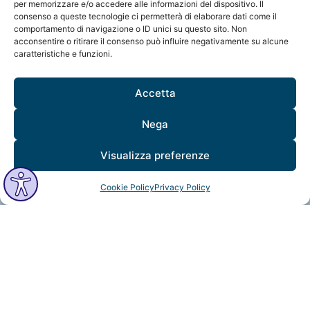
MindfulVision srl
per memorizzare e/o accedere alle informazioni del dispositivo. Il
consenso a queste tecnologie ci permetterà di elaborare dati come il
“Società Benefit”
comportamento di navigazione o ID unici su questo sito. Non
Via Monte Rosa 21, 20149, Milano
acconsentire o ritirare il consenso può influire negativamente su alcune
C.F. / P. IVA: 12706961005
caratteristiche e funzioni.
Codice destinatario: QCNN53Y
Accetta
Nega
Visualizza preferenze
MindfulVision © 2025 All Rights Reserved.
Cookie Policy
Privacy Policy
Made with
Psicologi Digitali®