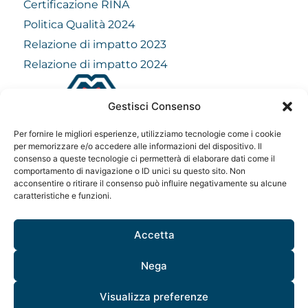
Certificazione RINA
Politica Qualità 2024
Relazione di impatto 2023
Relazione di impatto 2024
Gestisci Consenso
info@mindfulvision.it
Per fornire le migliori esperienze, utilizziamo tecnologie come i cookie
MindfulVision srl
per memorizzare e/o accedere alle informazioni del dispositivo. Il
consenso a queste tecnologie ci permetterà di elaborare dati come il
“Società Benefit”
comportamento di navigazione o ID unici su questo sito. Non
Via Monte Rosa 21, 20149, Milano
acconsentire o ritirare il consenso può influire negativamente su alcune
C.F. / P. IVA: 12706961005
caratteristiche e funzioni.
Codice destinatario: QCNN53Y
Accetta
Nega
Visualizza preferenze