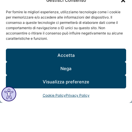
Gestisci Consenso
info@mindfulvision.it
Per fornire le migliori esperienze, utilizziamo tecnologie come i cookie
MindfulVision srl
per memorizzare e/o accedere alle informazioni del dispositivo. Il
consenso a queste tecnologie ci permetterà di elaborare dati come il
“Società Benefit”
comportamento di navigazione o ID unici su questo sito. Non
Via Monte Rosa 21, 20149, Milano
acconsentire o ritirare il consenso può influire negativamente su alcune
C.F. / P. IVA: 12706961005
caratteristiche e funzioni.
Codice destinatario: QCNN53Y
Accetta
Nega
Visualizza preferenze
Cookie Policy
Privacy Policy
MindfulVision © 2025 All Rights Reserved.