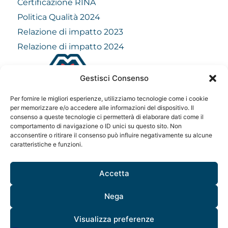
Certificazione RINA
Politica Qualità 2024
Relazione di impatto 2023
Relazione di impatto 2024
Gestisci Consenso
info@mindfulvision.it
Per fornire le migliori esperienze, utilizziamo tecnologie come i cookie
MindfulVision srl
per memorizzare e/o accedere alle informazioni del dispositivo. Il
consenso a queste tecnologie ci permetterà di elaborare dati come il
“Società Benefit”
comportamento di navigazione o ID unici su questo sito. Non
Via Monte Rosa 21, 20149, Milano
acconsentire o ritirare il consenso può influire negativamente su alcune
C.F. / P. IVA: 12706961005
caratteristiche e funzioni.
Codice destinatario: QCNN53Y
Accetta
Nega
Visualizza preferenze