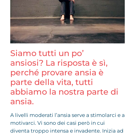
Siamo tutti un po’
ansiosi? La risposta è sì,
perché provare ansia è
parte della vita, tutti
abbiamo la nostra parte di
ansia.
A livelli moderati l’ansia serve a stimolarci e a
motivarci. Vi sono dei casi però in cui
diventa troppo intensa e invadente. Inizia ad