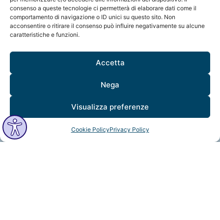
MindfulVision srl
consenso a queste tecnologie ci permetterà di elaborare dati come il
“Società Benefit”
comportamento di navigazione o ID unici su questo sito. Non
Via Monte Rosa 21, 20149, Milano
acconsentire o ritirare il consenso può influire negativamente su alcune
C.F. / P. IVA: 12706961005
caratteristiche e funzioni.
Codice destinatario: QCNN53Y
Accetta
Nega
Visualizza preferenze
MindfulVision © 2025 All Rights Reserved.
Cookie Policy
Privacy Policy
Made with
Psicologi Digitali®