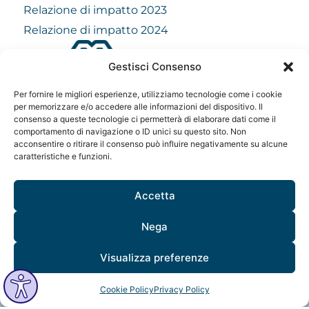
Relazione di impatto 2023
Relazione di impatto 2024
Gestisci Consenso
info@mindfulvision.it
Per fornire le migliori esperienze, utilizziamo tecnologie come i cookie
per memorizzare e/o accedere alle informazioni del dispositivo. Il
MindfulVision srl
consenso a queste tecnologie ci permetterà di elaborare dati come il
“Società Benefit”
comportamento di navigazione o ID unici su questo sito. Non
Via Monte Rosa 21, 20149, Milano
acconsentire o ritirare il consenso può influire negativamente su alcune
C.F. / P. IVA: 12706961005
caratteristiche e funzioni.
Codice destinatario: QCNN53Y
Accetta
Nega
Visualizza preferenze
MindfulVision © 2025 All Rights Reserved.
Cookie Policy
Privacy Policy