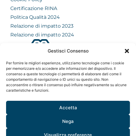
Certificazione RINA
Politica Qualità 2024
Relazione di impatto 2023
Relazione di impatto 2024
Gestisci Consenso
info@mindfulvision.it
Per fornire le migliori esperienze, utilizziamo tecnologie come i cookie
MindfulVision srl
per memorizzare e/o accedere alle informazioni del dispositivo. Il
consenso a queste tecnologie ci permetterà di elaborare dati come il
“Società Benefit”
comportamento di navigazione o ID unici su questo sito. Non
Via Monte Rosa 21, 20149, Milano
acconsentire o ritirare il consenso può influire negativamente su alcune
C.F. / P. IVA: 12706961005
caratteristiche e funzioni.
Codice destinatario: QCNN53Y
Accetta
Nega
Visualizza preferenze