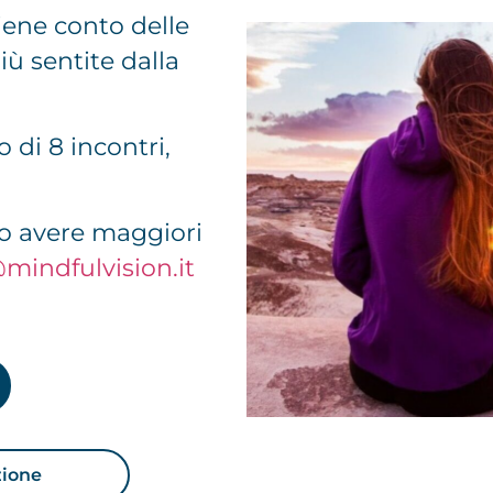
tiene conto delle
iù sentite dalla
o di 8 incontri,
o o avere maggiori
mindfulvision.it
zione