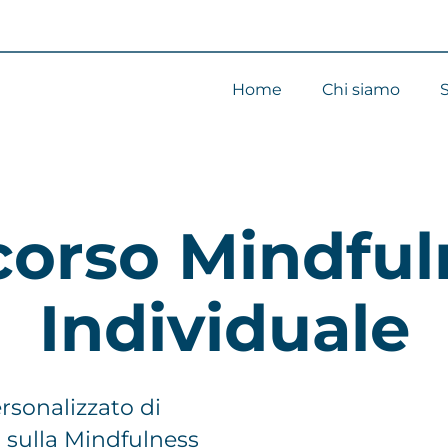
Home
Chi siamo
S
corso Mindful
Individuale
rsonalizzato di
o sulla Mindfulness