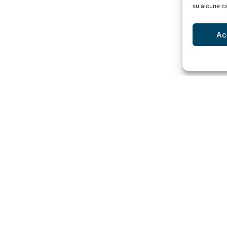
su alcune ca
Ac
Privati
Note Legal
 Hub
Offerta dedicata
Informativa Pr
Audio di pratica
Cookie Policy
agement
Carrello
Certificazione
ent
Termini e Condizioni
Politica Quali