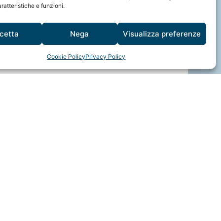
ratteristiche e funzioni.
cetta
Nega
Visualizza preferenze
Cookie Policy
Privacy Policy
i
ivacy
info@mindfulvision.it
 RINA
MindfulVision srl
tà 2024
“Società Benefit”